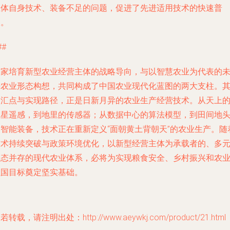
主体自身技术、装备不足的问题，促进了先进适用技术的快速普
及。
##
国家培育新型农业经营主体的战略导向，与以智慧农业为代表的
来农业形态构想，共同构成了中国农业现代化蓝图的两大支柱。
交汇点与实现路径，正是日新月异的
农业生产经营技术
。从天上
卫星遥感，到地里的传感器；从数据中心的算法模型，到田间地
的智能装备，技术正在重新定义“面朝黄土背朝天”的农业生产。随
技术持续突破与政策环境优化，以新型经营主体为承载者的、多
形态并存的现代农业体系，必将为实现粮食安全、乡村振兴和农
强国目标奠定坚实基础。
若转载，请注明出处：http://www.aeywkj.com/product/21.html