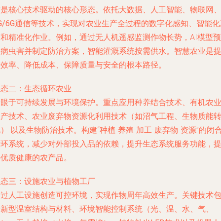
这是核心技术驱动的核心形态。依托
大数据、人工智能、物联网
G/6G通信
等技术，实现对农业生产全过程的数字化感知、智能化
策和精准化作业。例如，通过无人机遥感监测作物长势，AI模型预
测病虫害并制定防治方案，智能灌溉系统按需供水。智慧农业是
升效率、降低成本、保障质量与安全的根本路径。
形态二：生态循环农业
着眼于可持续发展与环境保护。重点应用
种养结合技术、有机农
生产技术、农业废弃物资源化利用技术（如沼气工程、生物质能
化）
以及生物防治技术。构建“种植-养殖-加工-废弃物-资源”的闭
循环系统，减少对外部投入品的依赖，提升生态系统服务功能，
供优质健康的农产品。
形态三：设施农业与植物工厂
通过人工设施创造可控环境，实现作物周年高效生产。关键技术
括
新型温室结构与材料、环境智能控制系统（光、温、水、气、