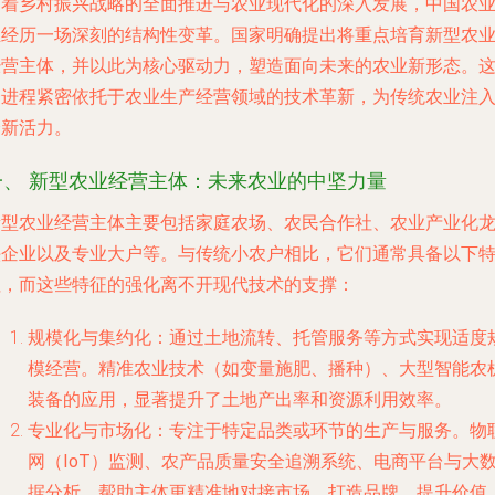
随着乡村振兴战略的全面推进与农业现代化的深入发展，中国农
正经历一场深刻的结构性变革。国家明确提出将重点培育
新型农
经营主体
，并以此为核心驱动力，塑造面向未来的农业新形态。
一进程紧密依托于农业生产经营领域的技术革新，为传统农业注
全新活力。
一、 新型农业经营主体：未来农业的中坚力量
新型农业经营主体主要包括
家庭农场、农民合作社、农业产业化
头企业
以及专业大户等。与传统小农户相比，它们通常具备以下
征，而这些特征的强化离不开现代技术的支撑：
规模化与集约化
：通过土地流转、托管服务等方式实现适度
模经营。
精准农业技术
（如变量施肥、播种）、大型智能农
装备的应用，显著提升了土地产出率和资源利用效率。
专业化与市场化
：专注于特定品类或环节的生产与服务。
物
网（IoT）监测
、农产品质量安全追溯系统、电商平台与大
据分析，帮助主体更精准地对接市场，打造品牌，提升价值