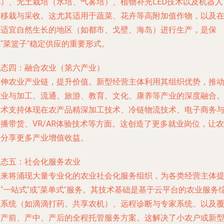
肥）、无土栽培（水培、气雾培）、植物补光LED技术
以及机器人
动移栽与采收。这尤其适用于蔬菜、花卉等高附加值作物，以及
不适宜自然生长的地区（如都市、戈壁、海岛）进行生产，是保
“菜篮子”稳定供应的重要形式。
形态四：融合农业（第六产业）
延伸农业产业链，提升价值。新型经营主体利用其组织优势，推
农业与
加工、流通、旅游、教育、文化、康养
等产业的深度融合
技术支持体现在
农产品精深加工技术、冷链物流技术、电子商务
播带货、VR/AR体验技术
等方面。这创造了更多就业岗位，让农
民分享更多产业增值收益。
形态五：社会化服务农业
未来将涌现大量专业化的农业社会化服务组织，为各类经营主体
“一站式”或“菜单式”服务。其技术基础是
基于云平台的农业服务
合系统（如滴滴打药、共享农机）
、远程诊断与专家系统、以及
盖产前、产中、产后的全程托管服务方案。这解决了小农户或新