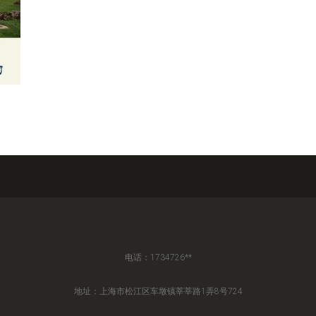
电话：1734726**
地址：上海市松江区车墩镇莘莘路1弄8号724