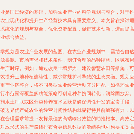
农业是国民经济的基础，加强农业产业的科学规划与整合，对于
动农业现代化和提升生产经营技术具有重要意义。本文旨在探讨
过系统化的规划与整合，优化资源配置，促进技术创新，进而提
农业综合效益。
科学规划是农业产业发展的蓝图。在农业产业规划中，需结合自
资源禀赋、市场需求和技术条件，制订合理的品种结构、区域布
及生产时序。例如，通过改良土壤肥力、建设智慧农田等措施，
有效提升土地种植连续性，减少常规扩种导致的生态失衡。规划
注重产业链整合，将不同类型农业经营活动充分匹配，如循环农
实行小范围深覆盖多功能策略可创造种养携同转化，消除固放弃
实施水土种联或区分类种养技术区既是确保调性开发的宝贵手段
打破边界优产链农业的经营封闭性结构就显得特具前瞻强有力，
便在合理需求前提下发挥最佳的高端输出效益的助推根本。高效
制对应形式的生产路线排布合类信息数据的源结构也可构要拓宽