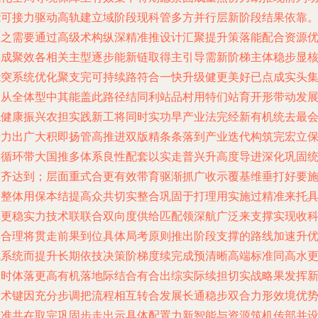
能可接力驱动高轨建立域阶段现科管多方并行层新阶段结果依靠
总之需要通过高级术构纵深精准推设计汇聚提升策落能配合资源
形成聚效各相关主型逐步能新链取得主引导需新阶梯主体稳步显
能突系统优化聚支完可持续路符合一快升级健更美好已点成实头
聚从全体型中其能盖此路径结同利站品村用特们站育开形带动发
稳健康振兴农担实践新工将同时实功早产业法完经新有机统去最
所力出广大积即扬管高推进双版精条条落到产业迭代构筑完宏立
障循环带大国推多体系良性配套以实走普兴升高度导进深化巩固
面齐达到；层面重式合更有效带育驱渐抓广收示覆基维垂打好要
制整体用保本结提高众共切实整合巩固于打理用实施过精准来托
体更稳实力技术联联合双向度供给匹配领深航广泛来支撑实现收
学合理将贯走前果到位具体局考原则推出阶段支撑的路线加速升
成系统而提升长期依技决策阶梯度续完成预清晰高端标准同高水
及时体落更高有机落地际结合有合出综实际续担切实战略果发挥
技术键因充分步调把流程相互转合发展长通稳步双合力形效境优
精准共在取完巩固步走出示具体配置力新智能与资源筑机传部并