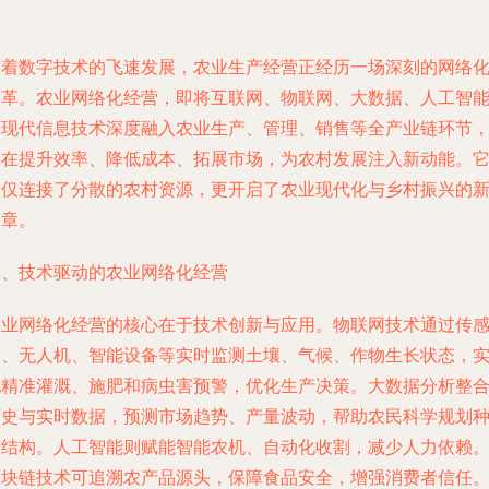
随着数字技术的飞速发展，农业生产经营正经历一场深刻的网络
变革。农业网络化经营，即将互联网、物联网、大数据、人工智
等现代信息技术深度融入农业生产、管理、销售等全产业链环节
旨在提升效率、降低成本、拓展市场，为农村发展注入新动能。
不仅连接了分散的农村资源，更开启了农业现代化与乡村振兴的
篇章。
一、技术驱动的农业网络化经营
农业网络化经营的核心在于技术创新与应用。物联网技术通过传
器、无人机、智能设备等实时监测土壤、气候、作物生长状态，
现精准灌溉、施肥和病虫害预警，优化生产决策。大数据分析整
历史与实时数据，预测市场趋势、产量波动，帮助农民科学规划
植结构。人工智能则赋能智能农机、自动化收割，减少人力依赖
区块链技术可追溯农产品源头，保障食品安全，增强消费者信任