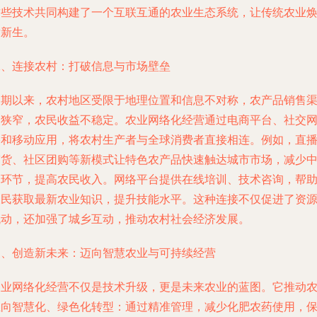
这些技术共同构建了一个互联互通的农业生态系统，让传统农业
发新生。
二、连接农村：打破信息与市场壁垒
长期以来，农村地区受限于地理位置和信息不对称，农产品销售
道狭窄，农民收益不稳定。农业网络化经营通过电商平台、社交
络和移动应用，将农村生产者与全球消费者直接相连。例如，直
带货、社区团购等新模式让特色农产品快速触达城市市场，减少
间环节，提高农民收入。网络平台提供在线培训、技术咨询，帮
农民获取最新农业知识，提升技能水平。这种连接不仅促进了资
流动，还加强了城乡互动，推动农村社会经济发展。
三、创造新未来：迈向智慧农业与可持续经营
农业网络化经营不仅是技术升级，更是未来农业的蓝图。它推动
业向智慧化、绿色化转型：通过精准管理，减少化肥农药使用，