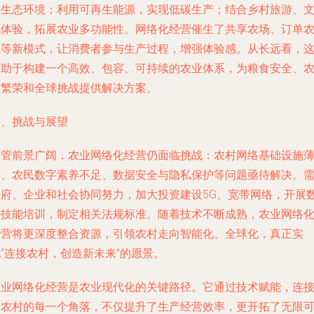
护生态环境；利用可再生能源，实现低碳生产；结合乡村旅游、
化体验，拓展农业多功能性。网络化经营催生了共享农场、订单
业等新模式，让消费者参与生产过程，增强体验感。从长远看，
有助于构建一个高效、包容、可持续的农业体系，为粮食安全、
村繁荣和全球挑战提供解决方案。
四、挑战与展望
尽管前景广阔，农业网络化经营仍面临挑战：农村网络基础设施
弱、农民数字素养不足、数据安全与隐私保护等问题亟待解决。
政府、企业和社会协同努力，加大投资建设5G、宽带网络，开展
字技能培训，制定相关法规标准。随着技术不断成熟，农业网络
经营将更深度整合资源，引领农村走向智能化、全球化，真正实
“连接农村，创造新未来”的愿景。
农业网络化经营是农业现代化的关键路径。它通过技术赋能，连
起农村的每一个角落，不仅提升了生产经营效率，更开拓了无限