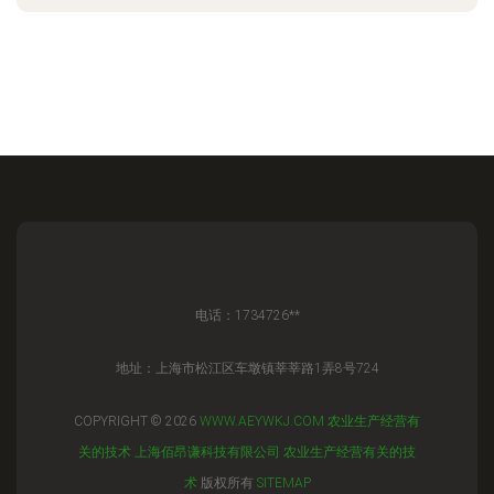
电话：1734726**
地址：上海市松江区车墩镇莘莘路1弄8号724
COPYRIGHT © 2026
WWW.AEYWKJ.COM
农业生产经营有
关的技术
上海佰昂谦科技有限公司
农业生产经营有关的技
术
版权所有
SITEMAP